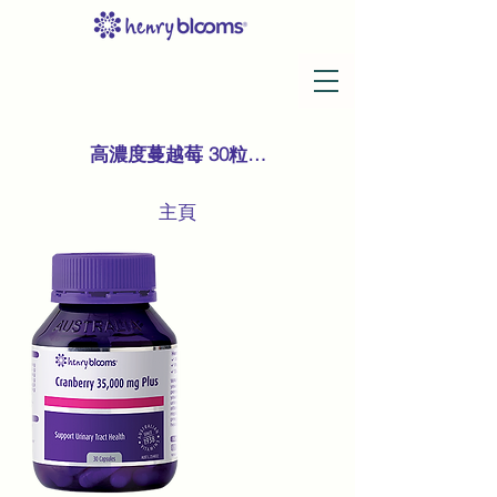
高濃度蔓越莓 30粒膠囊
主頁