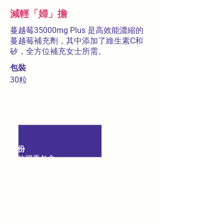
減輕「婦」擔
蔓越莓
35000mg Plus
是高效能濃縮的
蔓越莓補充劑，其中添加了維生素
C
和
矽，全方位補充女士所需。
包裝
30
粒
成份
每粒膠囊包含：
越桔屬小紅莓 (蔓越莓) 濃縮汁相當於
鮮果 35 g (35000 mg)
矽膠狀無水 53.53 mg (相當於矽 25 mg)
抗壞血酸 (維生素C) 50mg
不添加小麥、硫酸鹽、麩質、酵母、羽扇