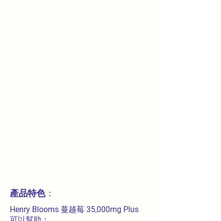
豆、動物產品、魚產品、貝類、軟體動
物、牛奶衍生物、雞蛋、大豆製品、乳
糖、糖、人造色素、香料或防腐劑
含有山梨糖醇和玉米產品
全素食者適用
使用方法
成人：每天隨餐服用 1 粒膠囊，或遵照您
的健康專家的指示
18 歲以下的兒童：僅按照專業規定
- 如果症狀持續存在，請諮詢您的健康專
家。 如果疼痛或刺激持續超過 48 小時，
請諮詢您的醫生。 尿液中出現血液需要立
即就醫。
- 維生素補充劑不應取代均衡飲食。
- 如果您懷孕或哺乳，請在使用前諮詢您的
健康專家。
產品特色
：
Henry Blooms
蔓越莓
35,000mg Plus
可以幫助：