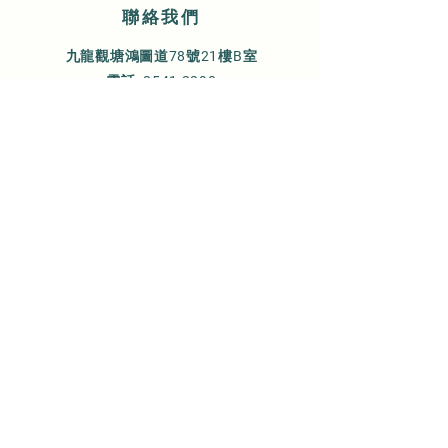
​聯絡我們
九龍觀塘鴻圖道78號21樓B室
電話:
2541 2290
傳真:
2882 4383
電郵:
info@henrybloomshk.com